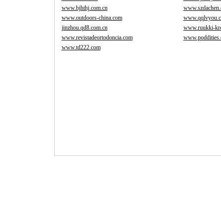
www.bjhthj.com.cn
www.szdachen.
www.outdoors-china.com
www.qqlvyou.
jinzhou.qd8.com.cn
www.ruukki-kro
www.revistadeortodoncia.com
www.poddities
www.td222.com