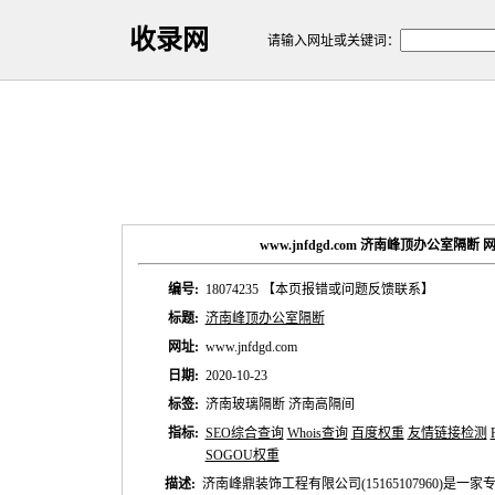
收录网
请输入网址或关键词：
www.jnfdgd.com 济南峰顶办公室隔断
编号:
18074235
【本页报错或问题反馈联系】
标题:
济南峰顶办公室隔断
网址:
www.jnfdgd.com
日期:
2020-10-23
标签:
济南玻璃隔断 济南高隔间
指标:
SEO综合查询
Whois查询
百度权重
友情链接检测
SOGOU权重
描述:
济南峰鼎装饰工程有限公司(15165107960)是一