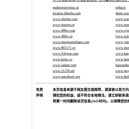
5C5A电影网-胖鸟电影首发站_2019最新好看的
qudongqiweixiu.cn
mjhd.tv
location.lihaoba.com
demo.sou
www.shujige.com
www.wand
www.jenicen.cn
www.xunte
www.480w.com
www.ccjz
www.480w.cn
www.xzfs
www.qipeigongchang.com
www.yam
www.865171.cn
www.shen
www.3clegou.com
www.kang
www.kenic.co
www.lazn
www.satime.com
kaixuanl
www.21250.net
www.msy
www.pass4sure.org
www.thel
免责
本页信息来源于网友提交或推荐，请读者以官方内
声明
侵犯您的权益，或不符合本地律法，请立即联系我
将第一时间删除该页信息(24小时内)，以保障您