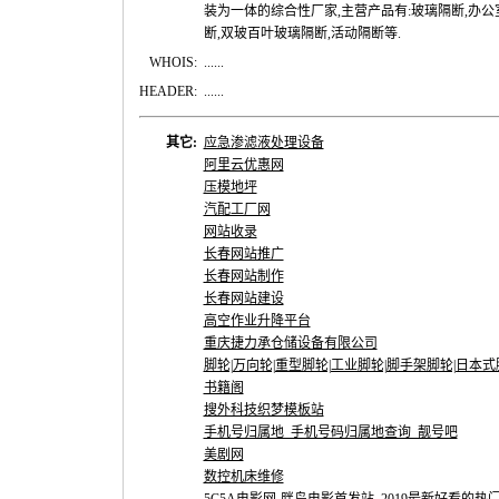
装为一体的综合性厂家,主营产品有:玻璃隔断,办公
断,双玻百叶玻璃隔断,活动隔断等.
WHOIS:
......
HEADER:
......
其它:
应急渗滤液处理设备
阿里云优惠网
压模地坪
汽配工厂网
网站收录
长春网站推广
长春网站制作
长春网站建设
高空作业升降平台
重庆捷力承仓储设备有限公司
脚轮|万向轮|重型脚轮|工业脚轮|脚手架脚轮|日本式脚轮
书籍阁
搜外科技织梦模板站
手机号归属地_手机号码归属地查询_靓号吧
美剧网
数控机床维修