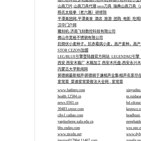
秸秆粉碎机/多功能秸秆粉碎机/鲜秸秆粉碎机/小型秸秆
山高刀片,山高刀具代理,seco刀具_瑞典山高刀具
杨氏太极拳（老六路）研修院
平潭美团网-平潭美食_酒店_旅游_团购_电影_吃喝
汉中门户网
雕刻机-济南飞刻数控科技有限公司
佛山市宽裕不锈钢有限公司
抗倒伏小麦种子，抗赤霉病小麦，高产麦种，高产
STOR CEZON加盟
LEG/BLUE引擎登陆器官方网站_LEGENDM2引擎_B
西安 西安木箱厂,木箱加工,西安木托盘-西安永兴
内蒙古大学新闻网
郭德纲最新相声|郭德纲于谦相声全集|相声名家尽在3
家常菜_菜谱家常菜做法大全网 - 家常菜
www.faithteq.com
xinyuditu
health.12584.cn
m.ruidao
news.0561.cn
bd.cdcmz
39483.szpxe.com
kequwz.
cibs1.cailiao.com
headhunt.
yanjiusheng.xafa.edu.cn
penghaid
bbs.cndzq.com
wss.upc.e
www.ztcedu.net
www.dyh
jiaozuo017964.11467.com
zongbj.n