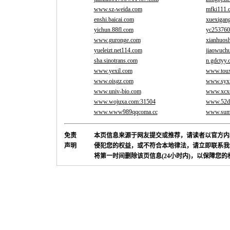
www.sz-weida.com
mfki111.
enshi.baicai.com
xuexigan
yichun.88fl.com
yc253760
www.guronge.com
xianhuosh
yueleizt.net114.com
jiaowuchu
sha.sinotrans.com
n.gdctyy
www.yexil.com
www.toux
www.oisgz.com
www.syxi
www.univ-bio.com
www.xcxs
www.wojuxa.com:31504
www.52du
www.www989qqcoma.cc
www.summ
免责
本页信息来源于网友提交或推荐，请读者以官方内
声明
侵犯您的权益，或不符合本地律法，请立即联系我
将第一时间删除该页信息(24小时内)，以保障您