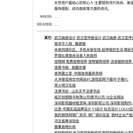
女性用户最贴心的知心人!主要提供流行风尚、美
服饰搭配、综合图库等方面的资讯。
WHOIS:
......
HEADER:
......
其它:
武汉画册设计,武汉宣传册设计,武汉画册,武汉宣传册,
南非华人网 - 触屏版
米泉同城社区，手机米泉在线-延伸我的生活,精彩
罗城仫佬族自治县人民政府
宠物网,免费宠物领养,宠物猫狗领养,流浪猫狗领养
莲香书阁 - 易趣店铺
食用菌之家_中国食用菌商务网
大冲锋官网合作网站|FC游戏官网下载|叶子猪FC
青火吧汉化组
法律书店 - 山东天平法律书店
临沂创想图书有限公司|图书公司-58企业网站
深圳影视器材租赁网-深圳影视公司-深圳影视制作-东
比思-中国实战品牌设计 VI设计 标志设计 LOGO设计
我的钢铁网钢厂资讯_钢厂调价信息_钢材企业产能
河北省典当协会
鹿寨县物价局