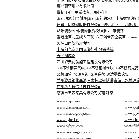
中水回用- 水处理设备|反渗透|软化水|离子交换设
嘉兴丽菲纸业有限公司
世纪守护 - 用爱教育，用心守护
滚针轴承|组合轴承|滚针|滚针轴承厂-上海家银滚
建省三明纺织股份有限公司_纺织企业_三明纺织厂
泗阳装修公司-装修报价-效果图-三雄装饰
香港逸苗儿童成人五联_六联混合安全疫苗_luxme
火神山医院简介/地址
上海阳光商务国际旅行社 分销系统
天地图成都
四川泸天化弘旭工程建设有限公司
304不锈钢弹簧线,304不锈钢螺丝线,304不锈钢光亮线,
品牌加盟_快递查询_交易数额-速达零售论坛
兰州玻璃钢化粪池|甘肃玻璃钢储罐|青海污水处理设备
广州新为通信科技有限公司
慈溪市王森家具有限公司|好客好家
www.xaqs.com
www.van
www.chenweims.com
www.qdd
www.zhaodigroup.com
www.pyv
www.sybcsl.cn
www.chin
www.bjfqmj.com
www.fl1
www.ruizhongxing.com
www.ccfo
www.jnsaibotecnc.com
www.332