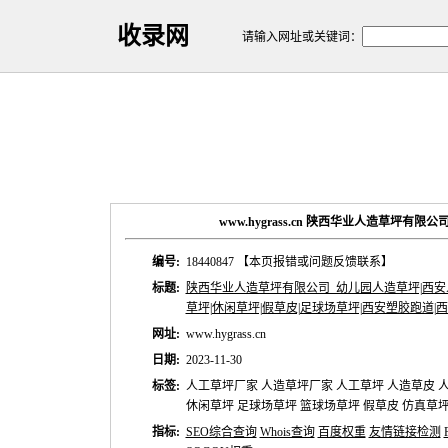
收录网
请输入网址或关键词：
www.hygrass.cn 陕西华业人造草坪有限
编号:
18440847
【本页报错或问题反馈联系】
标题:
陕西华业人造草坪有限公司_幼儿园人造草坪|西安人
草坪|休闲草坪|假草皮|足球场草坪|西安塑胶跑道|
网址:
www.hygrass.cn
日期:
2023-11-30
标签:
人工草坪厂家 人造草坪厂家 人工草坪 人造草皮 
休闲草坪 足球场草坪 篮球场草坪 假草皮 仿真草坪
指标:
SEO综合查询
Whois查询
百度权重
友情链接检测