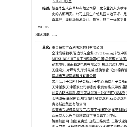
SOGOU权重
描述:
陕西华业人造草坪有限公司是一家专业的人造草坪
史的古都西安。公司主要生产幼儿园人造草坪、足
真草坪，集运动场地设计、销售、施工一体化专业服务。详
WHOIS:
......
HEADER:
......
其它:
秦皇岛市吉百利防水材料有限公司
全球高端轴承,智造领先企业-OVO Bearing卡锐中国|
MITSUBOSHI三星工?I传动带(中国)总代理MBL同
劲龙电机-湖南劲龙电机有限公司-玻璃磨边机电机
无缝弯头,对焊弯头,平焊法兰,螺旋钢管_沧州德资
深圳市万域网城科技有限公司
馨月汇月子会所月子会所,月子中心,高端月子会所
天津搬家|天津搬家公司哪家好|收费价格|天津四通
JS复合防水涂料-南京荣华混凝土外加剂厂(减水剂,砂
长柄滤头,蜂窝斜管,斜管填料,锰砂滤料,石英砂滤料,
青岛城建集团有限公司
东莞市东城凯风制衣厂-东莞工作服定做,东莞制服订做
西南交大远程与继续教育学院直属学习中心
路面加筋网_加筋麦克垫_加筋三维网垫_三维快速植生