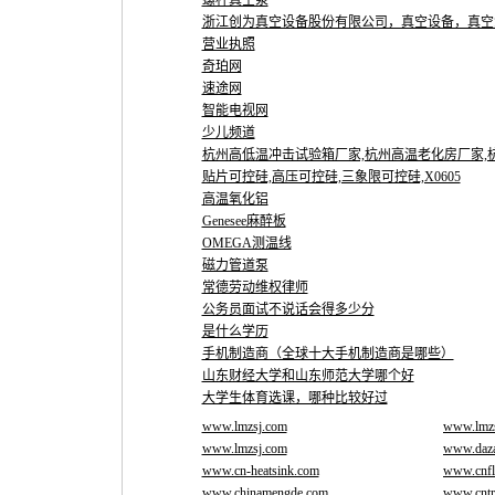
螺杆真空泵
浙江创为真空设备股份有限公司，真空设备，真空
营业执照
奇珀网
速途网
智能电视网
少儿频道
杭州高低温冲击试验箱厂家,杭州高温老化房厂家,杭州
贴片可控硅,高压可控硅,三象限可控硅,X0605
高温氧化铝
Genesee麻醉板
OMEGA测温线
磁力管道泵
常德劳动维权律师
公务员面试不说话会得多少分
是什么学历
手机制造商（全球十大手机制造商是哪些）
山东财经大学和山东师范大学哪个好
大学生体育选课，哪种比较好过
www.lmzsj.com
www.lmz
www.lmzsj.com
www.daza
www.cn-heatsink.com
www.cnfl
www.chinamengde.com
www.cntr