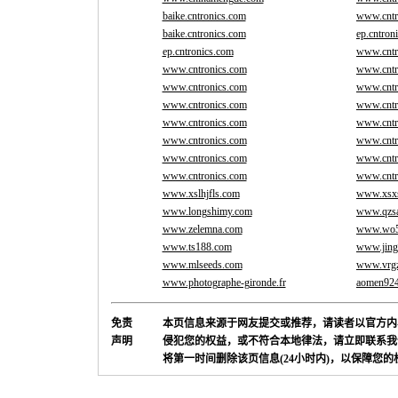
baike.cntronics.com
www.cntr
baike.cntronics.com
ep.cntron
ep.cntronics.com
www.cntr
www.cntronics.com
www.cntr
www.cntronics.com
www.cntr
www.cntronics.com
www.cntr
www.cntronics.com
www.cntr
www.cntronics.com
www.cntr
www.cntronics.com
www.cntr
www.cntronics.com
www.cntr
www.xslhjfls.com
www.xsx
www.longshimy.com
www.qzsa
www.zelemna.com
www.wo5
www.ts188.com
www.jing
www.mlseeds.com
www.vrgz
www.photographe-gironde.fr
aomen92
免责
本页信息来源于网友提交或推荐，请读者以官方内
声明
侵犯您的权益，或不符合本地律法，请立即联系我
将第一时间删除该页信息(24小时内)，以保障您