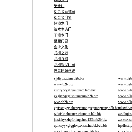
非标大门
安全门
铝合金系统窗
铝合金门窗
烤漆木门
铝木生态门
干漆木门
整屋门窗
企业文化
龙树之歌
龙树介绍
龙树整屋门窗
东莞网站建设
sjjdiypx.xiem.b2b.biz
www.b2b.
www.b2b.biz
www.b2b.
sisdfyhcygf.youhuam.b2b.biz
www.b2b.
gxghsnqcgf.shuinuanm.b2b.biz
www.b2b.
www.b2b.biz
www.b2b.
zjyisstnygg.shengtainongyeguanguang.b2b.biz
qdisxhlw
wdqislc.zhuangxiebanyun.b2b.biz
zssdhqissc
jmsishyxzhpfb.lingshou123m.b2b.biz
zssxctxi
qdncsyyxgfgghxqzxisw.huobi.b2b.biz
lqsdisstn
zssisld.nongfuchanpinm.b2b.biz
sdisxfwy