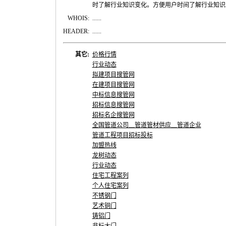
时了解行业知识变化。方便用户时间了解行业知识
WHOIS:
......
HEADER:
......
其它:
价格行情
行业动态
拟建项目搜管网
在建项目搜管网
中标信息搜管网
招标信息搜管网
招标名企搜管网
全国管道公司＿管道管材供应＿管道企业
管道工程项目招标投标
加盟热线
龙树动态
行业动态
住宅工程案列
个人住宅案列
不锈钢门
艺术铜门
铸铝门