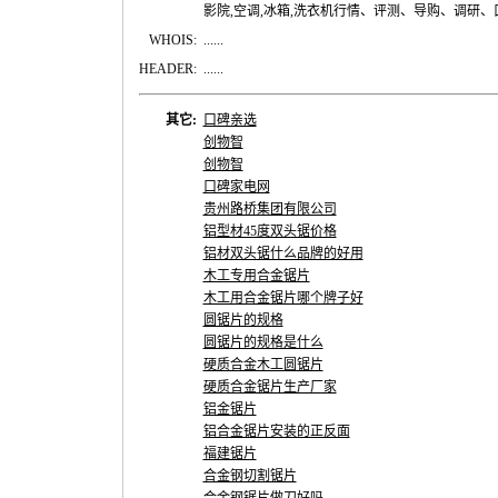
影院,空调,冰箱,洗衣机行情、评测、导购、调研
WHOIS:
......
HEADER:
......
其它:
口碑亲选
创物智
创物智
口碑家电网
贵州路桥集团有限公司
铝型材45度双头锯价格
铝材双头锯什么品牌的好用
木工专用合金锯片
木工用合金锯片哪个牌子好
圆锯片的规格
圆锯片的规格是什么
硬质合金木工圆锯片
硬质合金锯片生产厂家
铝金锯片
铝合金锯片安装的正反面
福建锯片
合金钢切割锯片