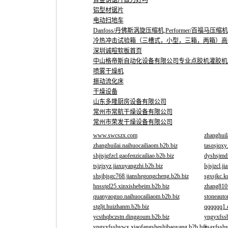
合金钢锯片做刀好吗
铝型材锯片
电动扫地车
Danfoss/丹佛斯涡旋压缩机,Performer/百福马压缩机,
冷热冲击试验箱（三槽式，小型，三箱，两箱）高
深圳诚暄软板首页
中山格帝斯自动化设备有限公司专业点胶机灌胶机
喷雾干燥机
振动流化床
干燥设备
山东多隆厨房设备有限公司
常州市常航干燥设备有限公司
常州市荣发干燥设备有限公司
www.swcszx.com
zhanghuil
zhanghuilai.naihuocailiaom.b2b.biz
tasqsjqxy
shjjsjgfzcl.gaofenzicailiao.b2b.biz
dyshsjmd
tsjzjxyz.jiaxuyangzhi.b2b.biz
lsjsjzcl.j
shsjhjsgc768.jianshegongcheng.b2b.biz
sgssjkc.k
hnsstgl25.xinxishebeim.b2b.biz
zhang810
quanyaoguo.naihuocailiaom.b2b.biz
stoneaut
stgljt.huizhanm.b2b.biz
qqqqqq1.
ycsthqbczstn.dinggoum.b2b.biz
yngyxfss
yngyxfssbywx.xiaofangsheshibaoyang.b2b.biz
ljsaxfssb