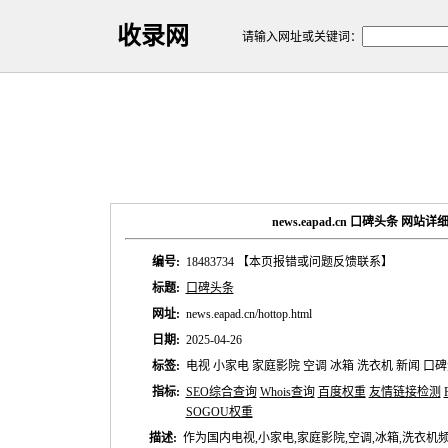
收录网
请输入网址或关键词：
news.eapad.cn 口碑头条 网站
编号:
18483734
【本页报错或问题反馈联系】
标题:
口碑头条
网址:
news.eapad.cn/hottop.html
日期:
2025-04-26
标签:
电视 小家电 家庭影院 空调 冰箱 洗衣机 新闻 口
指标:
SEO综合查询
Whois查询
百度权重
友情链接检测
SOGOU权重
描述:
作为国内电视,小家电,家庭影院,空调,冰箱,洗衣机