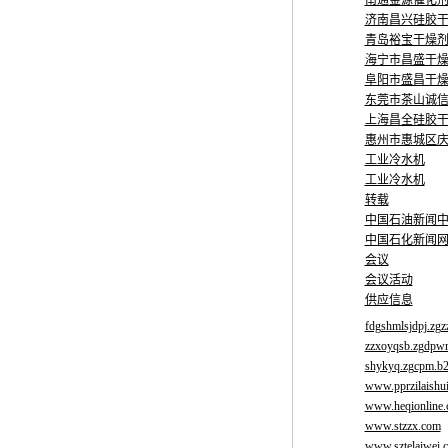
南通金源催化
济南昌兴硅胶
青岛裕宝干燥
海宁市昌盛干
阜阳市盛昌干
东莞市茶山诚
上海昌全硅胶
惠州市惠城区
工业冷水机
工业冷水机
转载
中国石油新闻
中国石化新闻
会议
会议活动
供应信息
fdgshmlsjdpj.zgz
zzxoyqsb.zgdpwm
shykyq.zgcpm.b2
www.pprzilaishui
www.heqionline
www.stzzx.com
www.sztelaiwei.