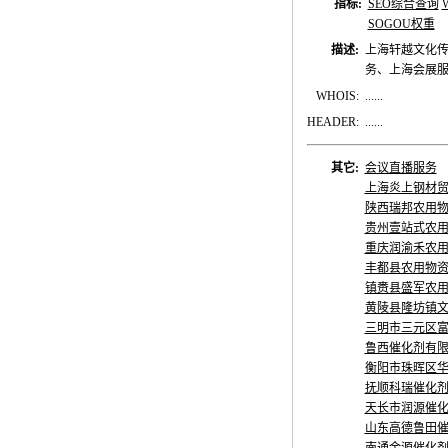
指标:
SEO综合查询
SOGOU权重
描述:
上海轩越文化
务、上海会展
WHOIS:
......
HEADER:
......
其它:
会议直播服务
上海炎上钢材
陕西瑞邦农用
贵州壹站式农
重庆润渝禾农
丰都县农用物
镇赉县盛军农
黄陵县隆坊镇
三明市三元区
鲁西催化剂有
衡阳市珠晖区
抚顺科瑞催化
天长市润源催
山东高德鲁田