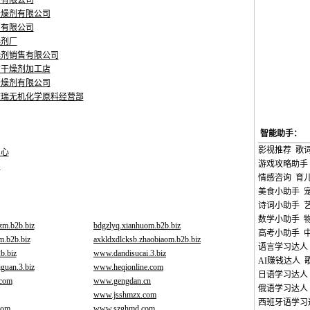
剂有限公司
干燥剂有限公司
剂有限公司
燥剂厂
燥剂销售有限公司
信干燥剂加工店
干燥剂有限公司
庆瑞无机化学原料经营部
智能助手：
影视推荐
歌
中心
游戏攻略助手
网
情感咨询
育
美食小助手
诗词小助手
数学小助手
zm.b2b.biz
bdgzlyq.xianhuom.b2b.biz
高考小助手
.b2b.biz
axkldxdlcksb.zhaobiaom.b2b.biz
语言学习达人
b.biz
www.dandisucai.3.biz
AI赚钱达人
guan.3.biz
www.heqionline.com
日语学习达人
.com
www.gengdan.cn
俄语学习达人
www.jsshmzx.com
西班牙语学习
com
www.szghmd.com