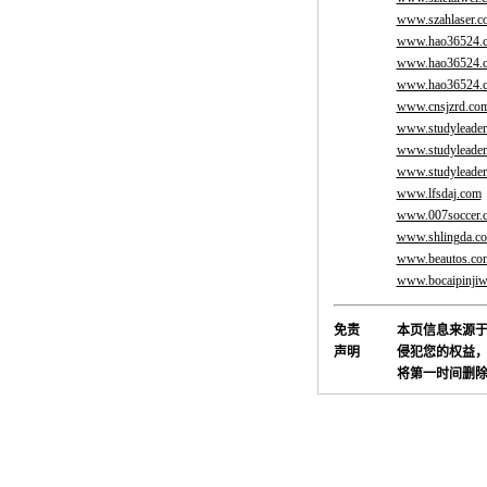
www.szahlaser.c
www.hao36524.
www.hao36524.
www.hao36524.
www.cnsjzrd.co
www.studyleader
www.studyleader
www.studyleader
www.lfsdaj.com
www.007soccer.
www.shlingda.c
www.beautos.co
www.bocaipinji
免责
本页信息来源
声明
侵犯您的权益，
将第一时间删除