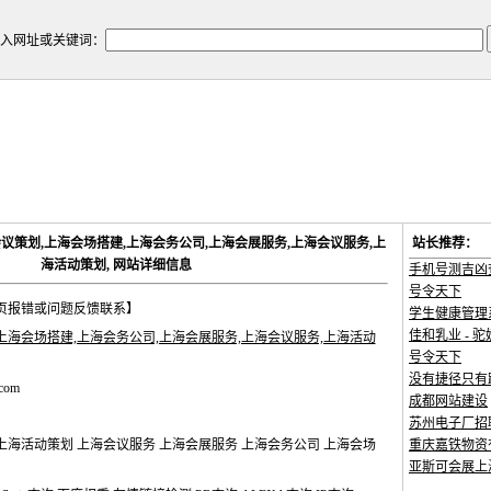
入网址或关键词：
om 上海会议策划,上海会场搭建,上海会务公司,上海会展服务,上海会议服务,上
站长推荐：
海活动策划, 网站详细信息
手机号测吉凶
号令天下
页报错或问题反馈联系】
学生健康管理
佳和乳业 - 驼
上海会场搭建,上海会务公司,上海会展服务,上海会议服务,上海活动
号令天下
没有捷径只有踏
.com
成都网站建设
苏州电子厂招
上海活动策划 上海会议服务 上海会展服务 上海会务公司 上海会场
重庆嘉铁物资
亚斯可会展上