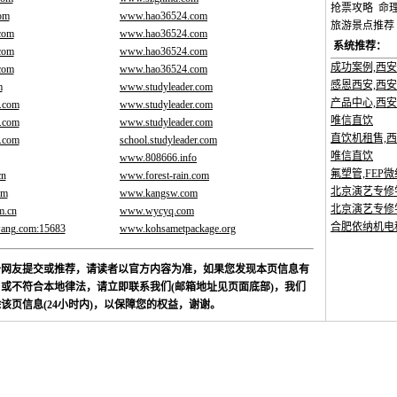
抢票攻略
命
om
www.hao36524.com
旅游景点推荐
com
www.hao36524.com
系统推荐：
com
www.hao36524.com
成功案例,西
com
www.hao36524.com
感恩西安,西
m
www.studyleader.com
产品中心,西
.com
www.studyleader.com
唯信直饮
.com
www.studyleader.com
直饮机租售,
.com
school.studyleader.com
唯信直饮
www.808666.info
氟塑管,FEP微
cn
www.forest-rain.com
北京演艺专修
om
www.kangsw.com
北京演艺专修
m.cn
www.wycyq.com
合肥依纳机电
wang.com:15683
www.kohsametpackage.org
于网友提交或推荐，请读者以官方内容为准，如果您发现本页信息有
或不符合本地律法，请立即联系我们(邮箱地址见页面底部)，我们
该页信息(24小时内)，以保障您的权益，谢谢。