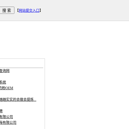
【
网站提交入口
】
查询网
系统
奶粉OEM
踏实实的去做去提炼...
聘
有限公司
海有限公司