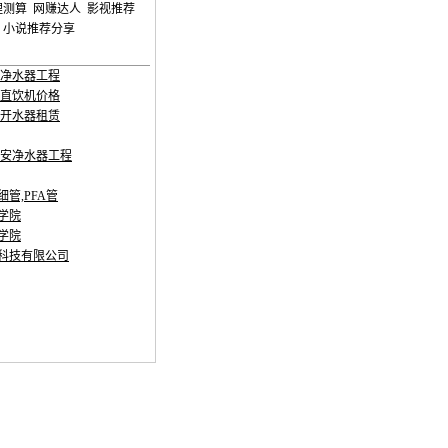
理测算
网赚达人
影视推荐
小说推荐分享
安净水器工程
安直饮机价格
安开水器租赁
西安净水器工程
细管,PFA管
学院
学院
科技有限公司