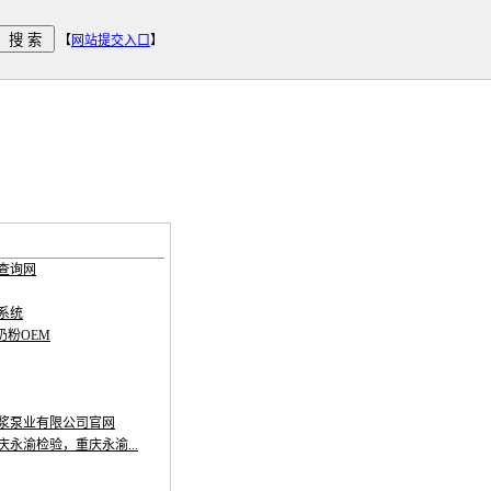
【
网站提交入口
】
查询网
系统
奶粉OEM
浆泵业有限公司官网
永渝检验，重庆永渝...