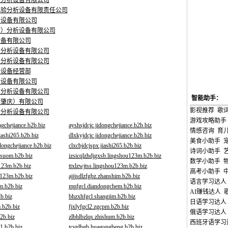
质分析设备有限公司
化验分析设备有限责任公司
析设备有限公司
京）分析设备有限公司
设备有限公司
质分析设备有限公司
与分析设备有限公司
析设备经营部
析设备有限公司
质分析设备有限公司
智能助手：
（肇庆）有限公司
影视推荐
歌
质分析设备有限公司
游戏攻略助手
ngchejiance.b2b.biz
ayshsjdcjc.jidongchejiance.b2b.biz
情感咨询
育
iashi265.b2b.biz
dlxkyjdcjc.jidongchejiance.b2b.biz
美食小助手
dongchejiance.b2b.biz
clxcbjdcjspx.jiashi265.b2b.biz
诗词小助手
usuom.b2b.biz
izsicqlzhdjgxsb.lingshou123m.b2b.biz
数学小助手
123m.b2b.biz
ttxlzwjtss.lingshou123m.b2b.biz
高考小助手
u123m.b2b.biz
ajjjsdlzfgbz.zhanshim.b2b.biz
语言学习达人
m.b2b.biz
mpfgcl.diandongchem.b2b.biz
AI赚钱达人
b.biz
bhzxhfgcl.shangjim.b2b.biz
日语学习达人
.b2b.biz
fjxlyfgcl2.zgcpm.b2b.biz
俄语学习达人
2b.biz
zlbhlbzlqs.zhishum.b2b.biz
西班牙语学习
e1.b2b.biz
tcstdhgb.huagongbeng.b2b.biz