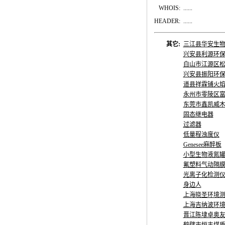
WHOIS:
......
HEADER:
......
其它:
三江县华安生
兴安县利源环
白山市江源区
兴安县振阳环
道县祥霖铺火
永州市零陵区
东莞市鑫凯威
固态继电器
过滤器
低量程浊度仪
Genesee麻醉板
小型生物液氮罐
氟塑料气动隔
光离子化检测仪
身边人
上海晓圣环境
上海吉纳波环
晋江陈埭卓奥