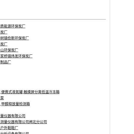
物质能源环保炭厂
保炭厂
松树镇俭新环保炭厂
保炭厂
焰山环保炭厂
富家桥镇炜发环保炭厂
木制品厂
,便携式液氮罐,触摸屏分离低温冷冻箱
膜泵
,甲醛释放量检测箱
测量仪器有限公司
境测量仪器有限公司闸北分公司
友户外鞋鞋厂