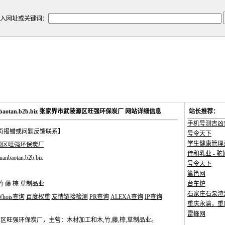
入网址或关键词：
.huanbaotan.b2b.biz 张家界市武陵源区旺强环保炭厂 网站详细信息
站长推荐：
手机号测吉凶
页报错或问题反馈联系】
号令天下
学生健康管理
源区旺强环保炭厂
佳和乳业 - 驼
uanbaotan.b2b.biz
号令天下
篱笆网
 藤 棕 草制品业
台车炉
石家庄石泵渣
Whois查询
百度权重
友情链接检测
PR查询
ALEXA查询
IP查询
重庆永渝，重庆
雷峰网
区旺强环保炭厂，主营：木材加工和木,竹,藤,棕,草制品业。