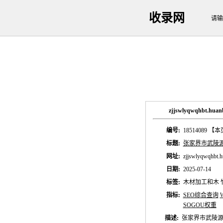
收录网
请输
zjjswlyqwqhbt
编号:
18514089
【本
标题:
张家界市武陵
网址:
zjjswlyqwqhbt.h
日期:
2025-07-14
标签:
木材加工和木 竹
指标:
SEO综合查询
SOGOU权重
描述:
张家界市武陵源