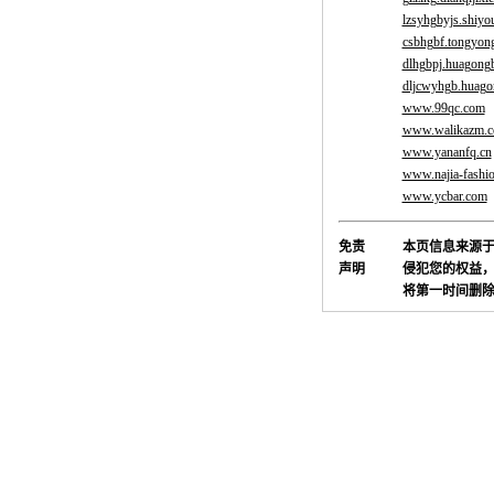
lzsyhgbyjs.shiy
csbhgbf.tongyong
dlhgbpj.huagongb
dljcwyhgb.huago
www.99qc.com
www.walikazm.
www.yananfq.cn
www.najia-fashio
www.ycbar.com
免责
本页信息来源
声明
侵犯您的权益，
将第一时间删除