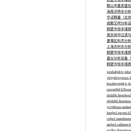
鹤壁市恒丰煤
鞍山市鑫安盛
海南沃特水分
华试精量（北
成都艾柯分析
鹤壁市恒丰煤
南京尚中过滤
姜堰区科杰分
上海天时水分
鹤壁市恒丰煤
嘉仪分析设备
鹤壁市恒丰煤
sjzxhabjdcjc.jido
ylsjyjdcjsypxxx.j
bzszhqymjdcjc.ji
szsxgdjtd.b2bso
nlxlzbh.lingshou
qhjjlzbh.lingsho
ycctjtlzzza.qudao
knefgcl.zgcpm.b2
cxfgcl.xiangbaom
amfgcl.cailiaom.b
gzzlkg.dianqijixi