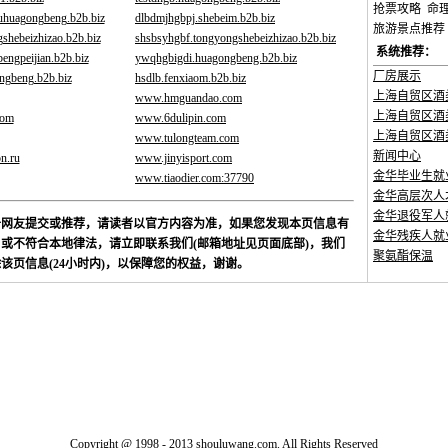
抢票攻略
命
ouhuagongbeng.b2b.biz
dlbdmjhgbpj.shebeim.b2b.biz
旅游景点推荐
shebeizhizao.b2b.biz
shsbsyhgbf.tongyongshebeizhizao.b2b.biz
系统推荐：
engpeijian.b2b.biz
ywqhgbigdi.huagongbeng.b2b.biz
厂房展示
ngbeng.b2b.biz
hsdlb.fenxiaom.b2b.biz
上海自贸区酒
www.hmguandao.com
上海自贸区酒
com
www.6dulipin.com
上海自贸区酒
www.tulongteam.com
新闻中心
n.ru
www.jinyisport.com
金华毕业生就
www.tiaodier.com:37790
金华高层次人
金华退役军人
于网友提交或推荐，请读者以官方内容为准，如果您发现本页信息有
金华残疾人就
或不符合本地律法，请立即联系我们(邮箱地址见页面底部)，我们
聚氨酯保温
该页信息(24小时内)，以保障您的权益，谢谢。
Copyright @ 1998 - 2013 shouluwang.com. All Rights Reserved