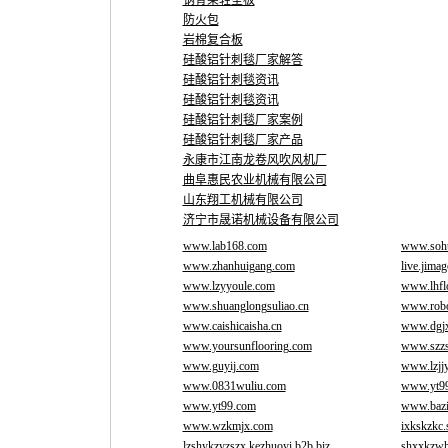
钢骨架轻型板
防火包
岩棉复合板
硅酸铝针刺毯厂家解答
硅酸铝针刺毯资讯
硅酸铝针刺毯资讯
硅酸铝针刺毯厂家案例
硅酸铝针刺毯厂家产品
永康市江南龙卷风吹风机厂
曲阜惠民农业机械有限公司
山东翔工机械有限公司
济宁市晟诺机械设备有限公司
www.lab168.com
www.soh
www.zhanhuigang.com
live.jimag
www.lzyyoule.com
www.lhfl
www.shuanglongsuliao.cn
www.rob
www.caishicaisha.cn
www.dgj
www.yoursunflooring.com
www.szzs
www.guyij.com
www.lzjj
www.0831wuliu.com
www.yt9
www.yt99.com
www.baz
www.wzkmjx.com
ixkskzkc
lzshykzyzszx.kezhuoyi.b2b.biz
shxxkzwh