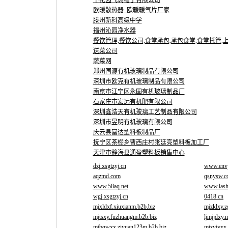
下花园飞调帽子有限公司
欧暖散热器_欧暖暖气片厂家
滕州新科高级中学
福州沁园净水器
餐饮管理,餐饮公司,食堂承包,承包食堂,食堂托管,上
送菜公司
蔬菜网
郑州国源有机玻璃制品有限公司
深圳市欧克有机玻璃制品有限公司
南京市江宁区永固有机玻璃制品厂
石家庄市宏远有机肥有限公司
深圳鑫浩天有机玻璃工艺制品有限公司
深圳市昱明有机玻璃有限公司
庆云县富达塑料板制品厂
抚宁区茶棚乡曹西庄村张廷亮塑料板加工厂
天津市静海县通盈塑料板销售中心
dzj.xsgtzyj.cn
www.envy
aqzmd.com
qsnysw.
www.58aq.net
www.las
wgj.xsgtzyj.cn
0418.cn
mjxldxf.xiuxianm.b2b.biz
mjzklxy.z
mjtsxy.fuzhuangm.b2b.biz
ljmjjdxy.
mjbqwxx.ziyuan123m.b2b.biz
mjzyjyxx.