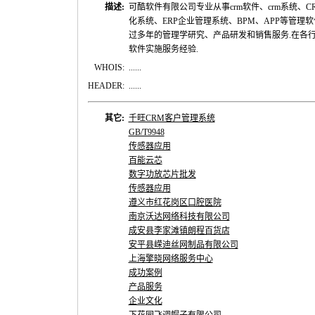
描述:
可酷软件有限公司专业从事crm软件、crm系统、
化系统、ERP企业管理系统、BPM、APP等管理
过多年的管理学研究、产品研发和销售服务.在各
软件实施服务经验.
WHOIS:
......
HEADER:
......
其它:
千旺CRM客户管理系统
GB/T9948
传感器应用
百能云芯
数字功放芯片批发
传感器应用
遵义市红花岗区口腔医院
南京沃达网络科技有限公司
成安县李家滩镇朗程百货店
安平县嵘迪丝网制品有限公司
上海擎晓网络服务中心
成功案例
产品服务
企业文化