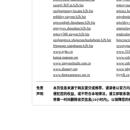
szsmj1.B2Cm.b2b.biz
mjtsxy.tu
qzsljomjzmxy.fucaim.b2b.biz
mjxixx.fu
mjbldxy.xieyem.b2b.biz
mjyphgdz
mjxsstgltjzb.dingdanm.b2b.biz
mjwldxy.
mjzyjyxx.zhenzhim.b2b.biz
mjmjxfmy
mjtsxy568.xieyem.b2b.biz
mjafoxfm
qzsljqmjjsxx.shujucunchushebeim.b2b.biz
bgxcxpcx
frluggage.xiangbaom.b2b.biz
xswnyzjaz
www.zyjks.cn
www.3330
kaigai-matome.net
www.sxhs
www.xinyoushuzhi.com.cn
www.cnhu
www.zbmarry.net
www.jnbj
www.thetexastenors.net.cn
lyyyfk.cn
免责
本页信息来源于网友提交或推荐，请读者以官方内
声明
侵犯您的权益，或不符合本地律法，请立即联系我
将第一时间删除该页信息(24小时内)，以保障您