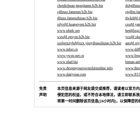
chenlichuan.jingujianm.b2b.biz
dshjdfmz
sjlfmzz.famenm.b2b.biz
zjsjlfm.f
jlfmzz.famenzhizao.b2b.biz
tlwkddjf.
sdyrdjf.huangyem.b2b.biz
cssdjf.ya
www.phidc.net
hetdjfixgi
wzsdjf.zgsym.b2b.biz
ycsdjf.s
xzshgjxzybdjfjxzx.yiqiyibiaozhizao.b2b.biz
aasdjf.qi
www.inbst.cn
www.ddfk
www.ywzp.net.cn
www.feng
www.idad.biz
biman-air
www.designyourowntshirtonline.info
www.thec
www.dairystar.com
www.8112
免责
本页信息来源于网友提交或推荐，请读者以官方内
声明
侵犯您的权益，或不符合本地律法，请立即联系我
将第一时间删除该页信息(24小时内)，以保障您