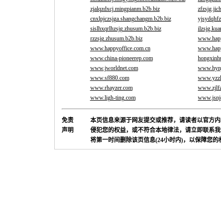
zjalqzdxcj.mingpianm.b2b.biz
zfzsjg.ji
cnxlpjczsjga.shangchangm.b2b.biz
yjsydqhfz
sislhxqrlhzsjg.zhusum.b2b.biz
ilzsjg.ku
rzzsjg.zhusum.b2b.biz
www.happ
www.happyoffice.com.cn
www.happ
www.china-pioneerep.com
hongxinh
www.jworldnet.com
www.hynj
www.sf880.com
www.yzzk
www.rhayzer.com
www.zjlfz
www.ligh-ting.com
www.jsnj
免责
本页信息来源于网友提交或推荐，请读者以官方内
声明
侵犯您的权益，或不符合本地律法，请立即联系我
将第一时间删除该页信息(24小时内)，以保障您