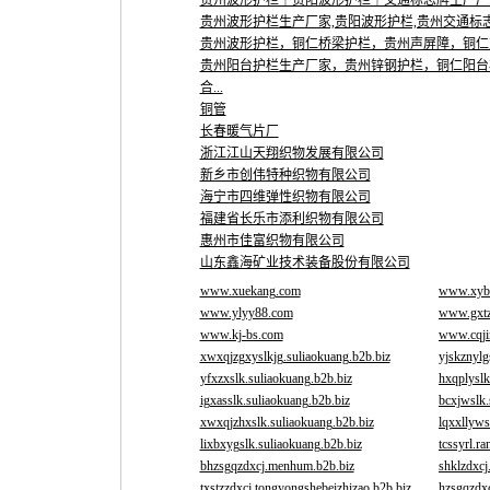
贵州波形护栏｜贵阳波形护栏｜交通标志牌生产厂
贵州波形护栏生产厂家,贵阳波形护栏,贵州交通标志牌
贵州波形护栏，铜仁桥梁护栏，贵州声屏障，铜仁
贵州阳台护栏生产厂家，贵州锌钢护栏，铜仁阳台
合...
铜管
长春暖气片厂
浙江江山天翔织物发展有限公司
新乡市创伟特种织物有限公司
海宁市四维弹性织物有限公司
福建省长乐市添利织物有限公司
惠州市佳富织物有限公司
山东鑫海矿业技术装备股份有限公司
www.xuekang.com
www.xyb
www.ylyy88.com
www.gxt
www.kj-bs.com
www.cqji
xwxqjzgxyslkjg.suliaokuang.b2b.biz
yjskznylg
yfxzxslk.suliaokuang.b2b.biz
hxqplyslk
igxasslk.suliaokuang.b2b.biz
bcxjwslk.
xwxqjzhxslk.suliaokuang.b2b.biz
lqxxllyws
lixbxygslk.suliaokuang.b2b.biz
tcssyrl.r
bhzsgqzdxcj.menhum.b2b.biz
shklzdxcj
txstzzdxcj.tongyongshebeizhizao.b2b.biz
hzsgqzdx