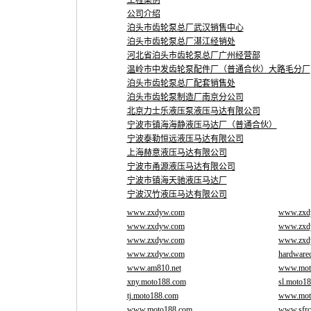
工程案例
公司介绍
泊头市齿轮泵总厂武汉销售中心
泊头市齿轮泵总厂湛江经销处
河北省泊头市齿轮泵总厂广州经营部
温岭市中发齿轮泵配件厂（普通合伙）大路毛分厂
泊头市齿轮泵总厂配套销售处
泊头市齿轮泵制造厂南京分公司
北京力士乐液压泵液压马达有限公司
宁波市镇海海静液压马达厂（普通合伙）
宁波泰勒恒远液压马达有限公司
上海赫意液压马达有限公司
宁波市甬源液压马达有限公司
宁波市镇海天驰液压马达厂
宁波汉竹液压马达有限公司
www.zxdyw.com
www.zxd
www.zxdyw.com
www.zxd
www.zxdyw.com
www.zxd
www.zxdyw.com
hardwarec
www.am810.net
www.mot
xny.moto188.com
sl.moto1
tj.moto188.com
www.mot
www.moto188.com
www.sfrc