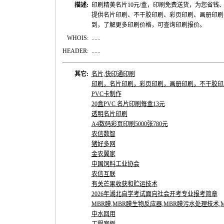
描述:
印刷精美名片10元/盒，印刷免费送货，为您省钱
提供名片印刷、不干胶印刷、彩页印刷、画册印刷
到，了解更多印刷价格，可查询印刷报价。
WHOIS:
......
HEADER:
......
其它:
名片,快印通印刷
印刷，名片印刷，彩页印刷，画册印刷，不干胶印
PVC卡制作
20盒PVC 名片印刷每盒13元
透明名片印刷
A4数码彩页印刷5000张780元
农信数智
猪好多网
金农翼家
中国饲料工业协会
农信互联
有关芒果收获和贮运技术
2026年湖北自学考试面向社会开考专业报考简章
MBR膜,MBR膜生物反应器,MBR膜污水处理技术,MB
中水回用