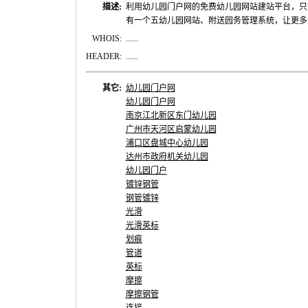
描述:
利用幼儿园门户网的免费幼儿园网站建站平台，只
有一个五幼儿园网站、附送园务管理系统，让更多
WHOIS:
......
HEADER:
......
其它:
幼儿园门户网
幼儿园门户网
南京江北新区东门幼儿园
广州市天河区启蒙幼儿园
浦口区盘城中心幼儿园
达州市政府机关幼儿园
幼儿园门户
镀锌钢管
钢管镀锌
光滑
光滑英标
划痕
管道
英标
摩擦
摩擦钢管