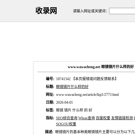
收录网
请输入网址或关键词：
www.wawacheng.net 眼镜镜片什么样
编号:
18741542
【本页报错或问题反馈联系】
标题:
眼镜镜片什么样的好
网址:
www.wawacheng.net/article/liqi1/2773.html
日期:
2026-04-01
标签:
眼镜 镜片 什么样 的 好
指标:
SEO综合查询
Whois查询
百度权重
友情链接检测
SOGOU权重
描述:
眼镜镜片的基本种类眼镜镜片主要可以分为以下几