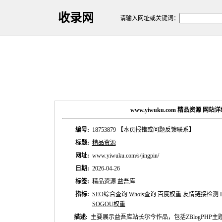
收录网
请输入网址或关键词：
www.yiwuku.com 精品资源 网站
编号:
18753879
【本页报错或问题反馈联系】
标题:
精品资源
网址:
www.yiwuku.com/s/jingpin/
日期:
2026-04-26
标签:
精品资源 益吾库
指标:
SEO综合查询
Whois查询
百度权重
友情链接检测
SOGOU权重
描述:
主要展示益吾库站长尔今作品，包括ZBlogPHP主题、Z