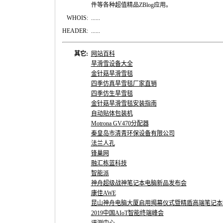
件等各种超值精品ZBlog应用。
WHOIS:
......
HEADER:
......
其它:
网站百科
旱滑雪设备大全
金针菇旱滑雪毯
四季仿真旱雪毯厂家直销
四季仿生旱雪毯
金针菇旱滑雪毯安装指南
自动贴体包装机
Motrona GV470分配器
秦皇岛市清青环保设备有限公司
法兰人孔
锋巢网
融汇栋蓝科技
智能派
神舟超级战神笔记本电脑新品发布会
康佳AWE
昆山神舟电脑大厦启用揭幕仪式暨精盾高端笔记本
2019中国AIoT智能终端峰会