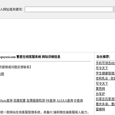
入网址或关键词：
kf.quyuxi.com 繁星在线客服系统 网站详细信息
站长推荐：
手机号测吉凶
页报错或问题反馈联系】
号令天下
学生健康管理
系统
佳和乳业 - 驼
号令天下
篱笆网
台车炉
石家庄石泵渣
Whois查询
百度权重
友情链接检测
PR查询
ALEXA查询
IP查询
重庆永渝，重庆
雷峰网
统一款网站在线客服管理系统，具备PC端和微信端客服接入能力，