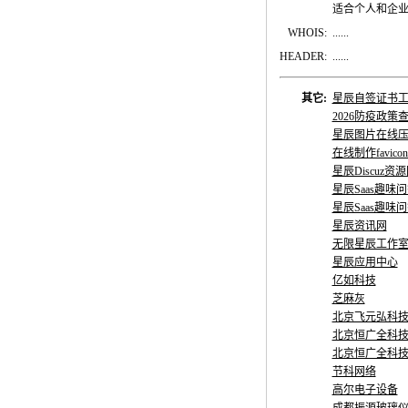
适合个人和企
WHOIS:
......
HEADER:
......
其它:
星辰自签证书
2026防疫政策
星辰图片在线
在线制作favico
星辰Discuz资
星辰Saas趣味
星辰Saas趣味
星辰资讯网
无限星辰工作
星辰应用中心
亿如科技
芝麻灰
北京飞元弘科
北京恒广全科
北京恒广全科
节科网络
高尔电子设备