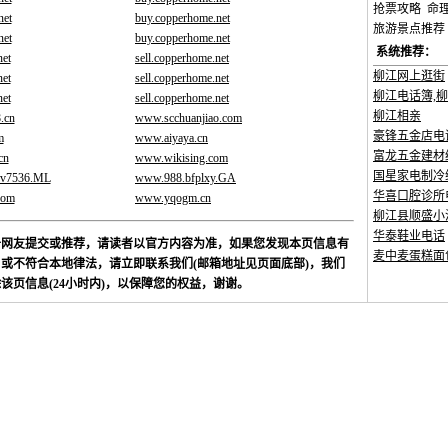
抢票攻略
命
net
buy.copperhome.net
旅游景点推荐
net
buy.copperhome.net
系统推荐：
net
sell.copperhome.net
柳江网上逛街
net
sell.copperhome.net
柳江电话簿,柳
net
sell.copperhome.net
柳江相亲
.cn
www.scchuanjiao.com
豪锋五金店电
m
www.aiyaya.cn
富龙五金建材
cn
www.wikising.com
国星家电制冷维
vv7536.ML
www.988.bfplxy.GA
华喜口腔诊所
com
www.yqogm.cn
柳江县顺盛小
华泰鞋业电话
于网友提交或推荐，请读者以官方内容为准，如果您发现本页信息有
麦中麦蛋糕面
或不符合本地律法，请立即联系我们(邮箱地址见页面底部)，我们
该页信息(24小时内)，以保障您的权益，谢谢。