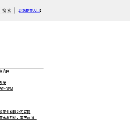
【
网站提交入口
】
查询网
系统
奶粉OEM
浆泵业有限公司官网
永渝检验，重庆永渝...