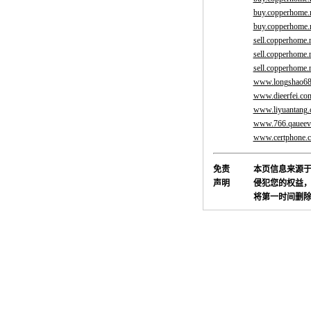
buy.copperhome.
buy.copperhome.
sell.copperhome.
sell.copperhome.
sell.copperhome.
www.longshao68
www.dieerfei.co
www.liyuantang.
www.766.qauee
www.certphone.
免责
本页信息来源
声明
侵犯您的权益，
将第一时间删除