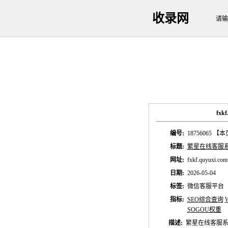
收录网
请输
fx
编号:
18756065
【本
标题:
繁星在线客服
网址:
fxkf.quyuxi.com
日期:
2026-05-04
标签:
微信客服平台
指标:
SEO综合查询
SOGOU权重
描述:
繁星在线客服系