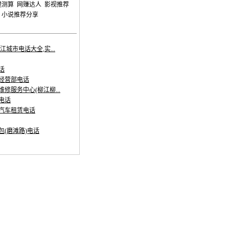
理测算
网赚达人
影视推荐
小说推荐分享
江城市电话大全,实...
话
经营部电话
修服务中心(柳江柳...
电话
汽车租赁电话
包(磨滩路)电话