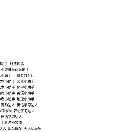
词助手
非遗传承
小说推荐阅读助手
儿小助手
手机参数对比
宠物小助手
装修小助手
艺术小助手
化学小助手
物理小助手
英语小助手
中考小助手
地理小助手
野钓达人
英语学习达人
歌词歌谱
韩语学习达人
德语学习达人
手机游戏攻略
达人
周公解梦
无人机玩家