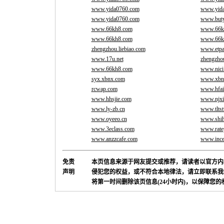
www.yida0760.com
www.yid
www.yida0760.com
www.buty
www.66kh8.com
www.66k
www.66kh8.com
www.66k
zhengzhou.liebiao.com
www.etpa
www.17u.net
zhengzho
www.66kh8.com
www.nici
syx.xbnx.com
www.xbn
rcwap.com
www.hfai
www.hhsjie.com
www.njxi
www.ly-zb.cn
www.tlts
www.oyeeo.cn
www.shih
www.3eclass.com
www.rate
www.anzzcafe.com
www.ince
免责
本页信息来源于网友提交或推荐，请读者以官方内
声明
侵犯您的权益，或不符合本地律法，请立即联系我
将第一时间删除该页信息(24小时内)，以保障您