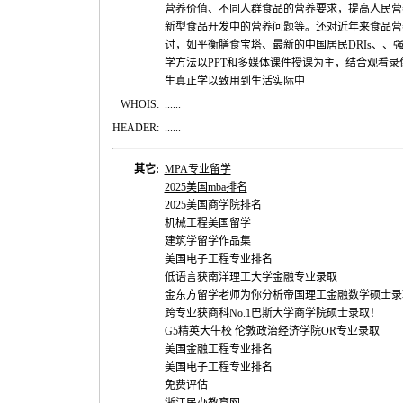
营养价值、不同人群食品的营养要求，提高人民营
新型食品开发中的营养问题等。还对近年来食品营
讨，如平衡膳食宝塔、最新的中国居民DRIs、、
学方法以PPT和多媒体课件授课为主，结合观看
生真正学以致用到生活实际中
WHOIS:
......
HEADER:
......
其它:
MPA专业留学
2025美国mba排名
2025美国商学院排名
机械工程美国留学
建筑学留学作品集
美国电子工程专业排名
低语言获南洋理工大学金融专业录取
金东方留学老师为你分析帝国理工金融数学硕士录
跨专业获商科No.1巴斯大学商学院硕士录取！
G5精英大牛校 伦敦政治经济学院OR专业录取
美国金融工程专业排名
美国电子工程专业排名
免费评估