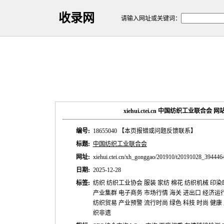
收录网
请输入网址或关键词：
xiehui.ctei.cn 中国纺织工业联合会
编号:
18655040
【本页报错或问题反馈联系】
标题:
中国纺织工业联合会
网址:
xiehui.ctei.cn/xh_gonggao/201910/t20191028_394446
日期:
2025-12-28
标签:
纺织 纺织工业协会 服装 家纺 棉花 纺织机械 印
产业集群 电子商务 市场行情 海关 进出口 经济运行
纺织贸易 产业预警 流行时尚 绿色 科技 时尚 健康
织非遗