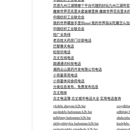
中国纺织工业联合会
页游九州江湖情哪个平台代理的好玩九州江湖传官
魔兽世界范克里夫套装哪里换 魔兽世界范克里夫
中国纺织工业联合会
我的世界螺旋手里剑mod 我的世界指尖陀螺怎么加入
中国纺织工业联合会
短广业务线
老百姓大药房门诊部电话
巴黎春天电话
松桂坊电话
古丈在线电话
国通通讯科技电话
湘西云山苗药开发有限公司电话
小背篓茶苑电话
小背篓休闲食府电话
分类信息发布，免费发布信息
古丈相亲
古丈电话簿,古丈城市电话大全,实用电话查询
yfcthfp.zhuyem.b2b.biz
cssydhfp
gzsjlmhfp.hufupinm.b2b.biz
edlhfpkj.
infhfpmy.hufupinm.b2b.biz
qhdszxhz
skfiiyxhfpyfzx.hufupinm.b2b.biz
hzslrjhfp
sislgqiiymhfp.yimeihufu.b2b.biz
slqaimyx