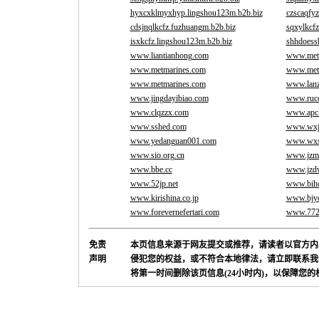
hyxcxklmyxhyp.lingshou123m.b2b.biz
czscaqfy
cdsjnqlkcfz.fuzhuangm.b2b.biz
sqxylkcf
isxkcfz.lingshou123m.b2b.biz
shhdoess
www.liantianhong.com
www.met
www.metmarines.com
www.met
www.metmarines.com
www.lanz
www.jingdayibiao.com
www.rucc
www.clqzzx.com
www.apc-
www.sshed.com
www.wxj
www.yedanguan001.com
www.wxs
www.sio.org.cn
www.jzmt
www.bbe.cc
www.jzd
www.52jp.net
www.bih
www.kirishina.co.jp
www.bjyo
www.forevernefertari.com
www.772
免责
本页信息来源于网友提交或推荐，请读者以官方内
声明
侵犯您的权益，或不符合本地律法，请立即联系我
将第一时间删除该页信息(24小时内)，以保障您